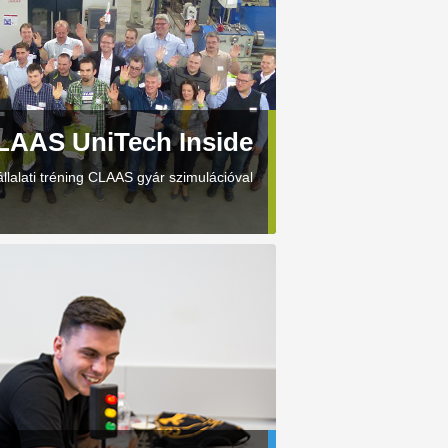
LAAS UniTech Inside
állalati tréning CLAAS gyár szimulációval