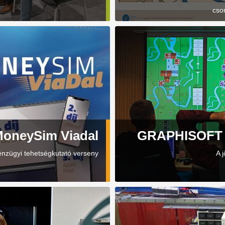
cso
oneySim Viadal
GRAPHISOFT C
nzügyi tehetségkutató verseny
A 