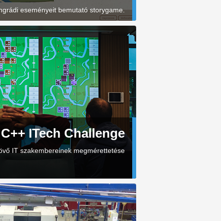
ngrádi eseményeit bemutató storygame.
++ ITech Challenge
jövő IT szakembereinek megmérettetése