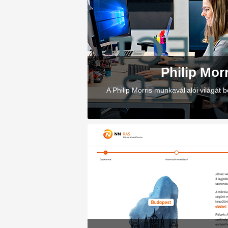
Philip Mor
A Philip Morris munkavállalói világát