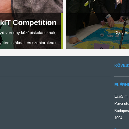
kIT Competition
zó verseny középiskolásoknak,
Díjnyert
yetemistáknak és szenioroknak
KÖVES
ELÉRH
EcoSim Ü
Páva utc
Budapes
1094