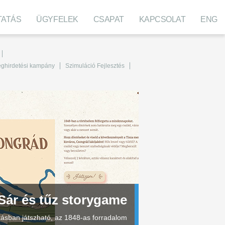
TATÁS
ÜGYFELEK
CSAPAT
KAPCSOLAT
ENG
ghirdetési kampány
Szimuláció Fejlesztés
Sár és tűz storygame
lításban játszható, az 1848-as forradalom