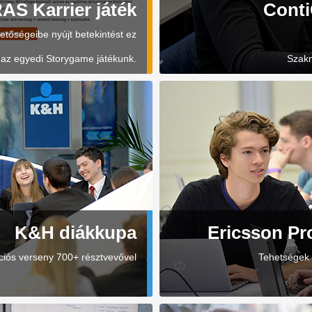
AS Karrier játék
Cont
tőségeibe nyújt betekintést ez
az egyedi Storygame játékunk.
Szakm
K&H diákkupa
Ericsson P
iós verseny 700+ résztvevővel
Tehetségek 