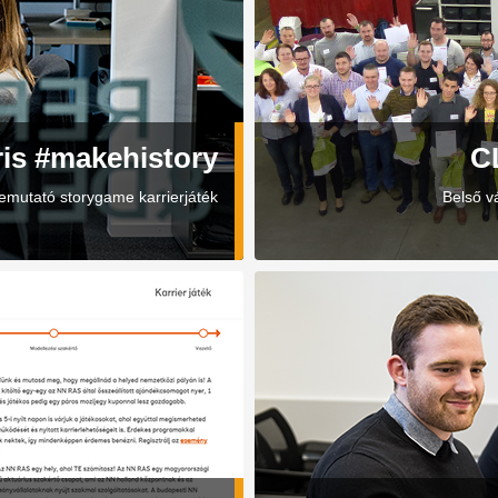
ris #makehistory
C
 bemutató storygame karrierjáték
Belső v