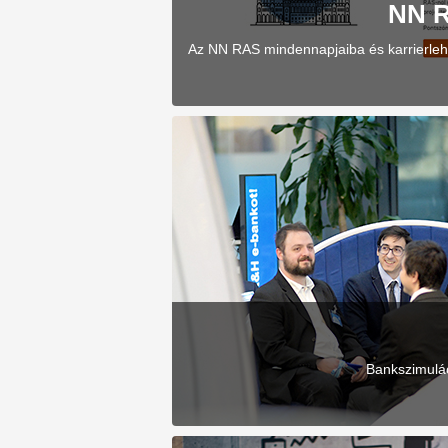
NN R
Az NN RAS mindennapjaiba és karrierlehe
Bankszimulác