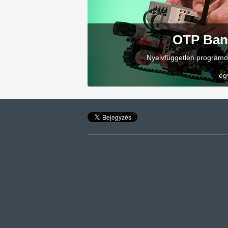
OTP Ban
Nyelvfüggetlen programo
eg