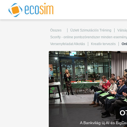
Összes
Üzleti Szimulációs Tréning
Válság
Scorify - online pontozórendszer minden esemén
Versenyfeladat Alkotás
Kreatív tervezés
Onl
O
A Bankvilág új AI és Big