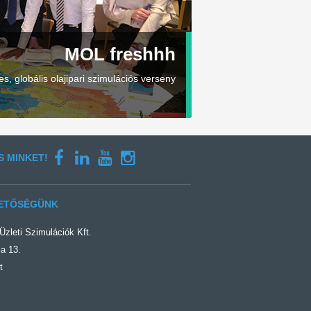
MOL freshhh
es, globális olajipari szimulációs verseny
S MINKET!
ETŐSÉGÜNK
zleti Szimulációk Kft.
a 13.
t