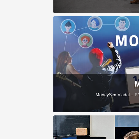
M
MoneySim Viadal – Pé