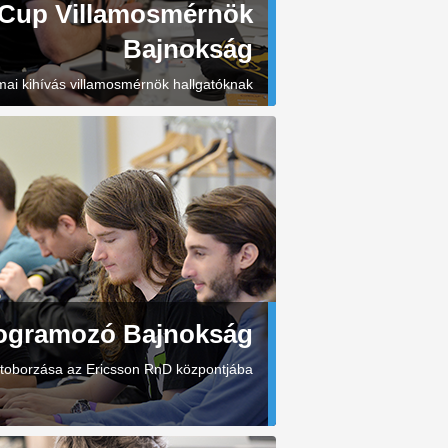
iCup Villamosmérnök
Bajnokság
ai kihívás villamosmérnök hallgatóknak
rogramozó Bajnokság
toborzása az Ericsson RnD központjába