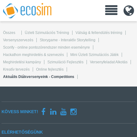
Összes
Üzleti Szimulációs Tréning
Válság & fellendülés tréning
Versenyszervezés
Storygame - Interaktív Storytelling
Scorify - online pontozórendszer minden eseményre
Hackathon meghirdetés & szervezés
Mini Üzleti Szimulációs Játék
Meghirdetési kampány
Szimuláció Fejlesztés
Versenyfeladat Alkotás
Kreatív tervezés
Online fejlesztés
Aktuális Diákversenyeink - Competitions
KÖVESS MINKET!
ELÉRHETŐSÉGÜNK