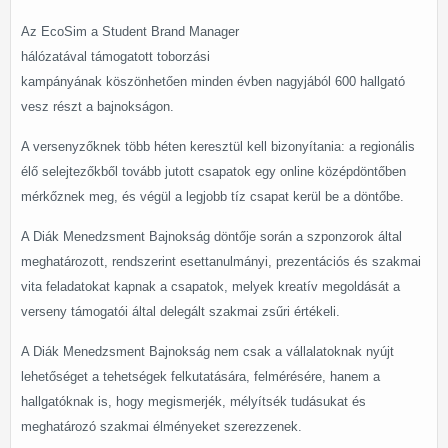
Az EcoSim a Student Brand Manager
hálózatával támogatott toborzási
kampányának köszönhetően minden évben nagyjából 600 hallgató
vesz részt a bajnokságon.
A versenyzőknek több héten keresztül kell bizonyítania: a regionális
élő selejtezőkből tovább jutott csapatok egy online középdöntőben
mérkőznek meg, és végül a legjobb tíz csapat kerül be a döntőbe.
A Diák Menedzsment Bajnokság döntője során a szponzorok által
meghatározott, rendszerint esettanulmányi, prezentációs és szakmai
vita feladatokat kapnak a csapatok, melyek kreatív megoldását a
verseny támogatói által delegált szakmai zsűri értékeli.
A Diák Menedzsment Bajnokság nem csak a vállalatoknak nyújt
lehetőséget a tehetségek felkutatására, felmérésére, hanem a
hallgatóknak is, hogy megismerjék, mélyítsék tudásukat és
meghatározó szakmai élményeket szerezzenek.