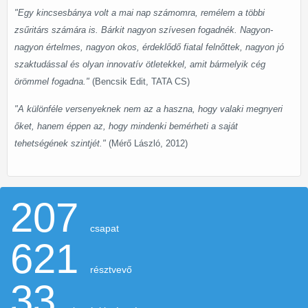
"Egy kincsesbánya volt a mai nap számomra, remélem a többi
zsűritárs számára is. Bárkit nagyon szívesen fogadnék. Nagyon-
nagyon értelmes, nagyon okos, érdeklődő fiatal felnőttek, nagyon jó
szaktudással és olyan innovatív ötletekkel, amit bármelyik cég
örömmel fogadna."
(Bencsik Edit, TATA CS)
"A különféle versenyeknek nem az a haszna, hogy valaki megnyeri
őket, hanem éppen az, hogy mindenki bemérheti a saját
tehetségének szintjét."
(Mérő László, 2012)
207
csapat
621
résztvevő
33