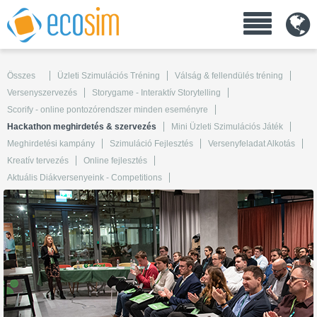
Összes
Üzleti Szimulációs Tréning
Válság & fellendülés tréning
Versenyszervezés
Storygame - Interaktív Storytelling
Scorify - online pontozórendszer minden eseményre
Hackathon meghirdetés & szervezés
Mini Üzleti Szimulációs Játék
Meghirdetési kampány
Szimuláció Fejlesztés
Versenyfeladat Alkotás
Kreatív tervezés
Online fejlesztés
Aktuális Diákversenyeink - Competitions