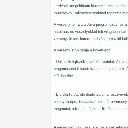
kérdések megoldásán keresztül ismerkedhet
munkájával, miközben szakmai tapasztalatot
A verseny témája a Java programozás, és a r
hatalmas és veszélyekkel teli világában kell
versenyzőknek három fordulón keresztül kell
A verseny struktúrája a következő:
- Online Selejtezők (első két forduló): Az els
programozási feladatokat kell megoldaniuk. 
élő döntőbe.
- Élő Döntő: Az élő döntő során a résztvevő
bizonyíthatják, tudásukat. Ez már a verseny
megmutatniuk tehetségüket. Itt dől el, ki le
A versenyen való részvétel nemcsak értéke