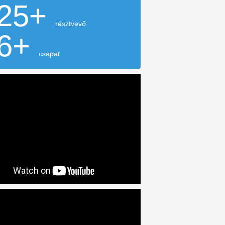
25+
résztvevő
6+
csapat