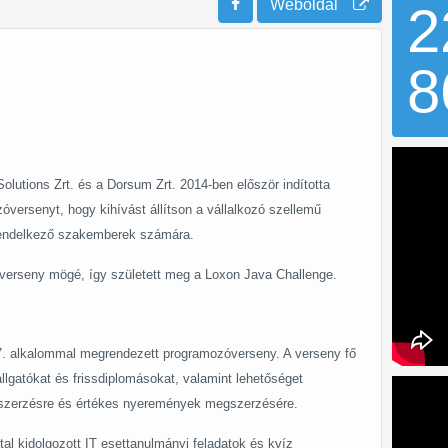
Weboldal
2
8
olutions Zrt. és a Dorsum Zrt. 2014-ben először indította
versenyt, hogy kihívást állítson a vállalkozó szellemű
 rendelkező szakemberek számára.
 verseny mögé, így született meg a Loxon Java Challenge.
. alkalommal megrendezett programozóverseny. A verseny fő
allgatókat és frissdiplomásokat, valamint lehetőséget
tszerzésre és értékes nyeremények megszerzésére.
al kidolgozott IT esettanulmányi feladatok és kvíz