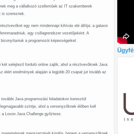
nek meg a vállalkozó szelleműek az IT szakemberek
 is szereznek.
észtvevőket egy nem mindennapi kihívás elé állítja: a galaxis
 fennmaradniuk, egy csillagrendszer vezetőjeként. A
 bizonyítaniuk a programozói képességeiket.
Ügyfé
ő két selejtező forduló online zajlik, ahol a résztvevőknek Java
Az elért eredmények alapján a legjobb 20 csapat jut tovább az
k további Java programozási feladatokon keresztül
 legmagasabb szintje, ahol a versenyzőknek élőben kell
sz a Loxon Java Challenge győztese.
s nyeremények megszerzését kínálja, hanem a versenyzőknek