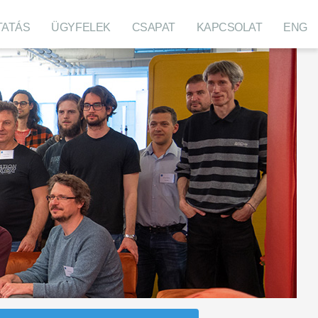
TATÁS
ÜGYFELEK
CSAPAT
KAPCSOLAT
ENG