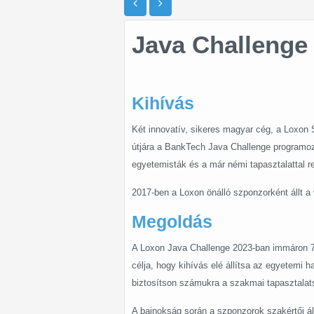
Java Challenge
Kihívás
Két innovatív, sikeres magyar cég, a Loxon S
útjára a BankTech Java Challenge programozó
egyetemisták és a már némi tapasztalattal
2017-ben a Loxon önálló szponzorként állt a
Megoldás
A Loxon Java Challenge 2023-ban immáron 7
célja, hogy kihívás elé állítsa az egyetemi h
biztosítson számukra a szakmai tapasztala
A bajnokság során a szponzorok szakértői ált