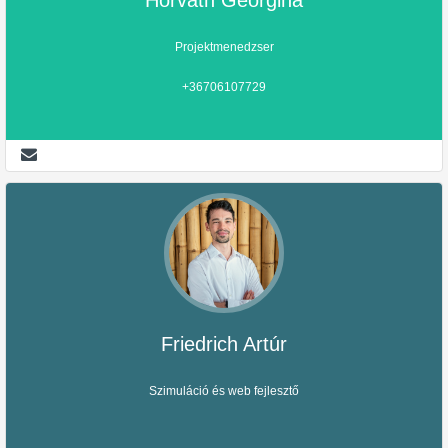
Horváth Georgina
Projektmenedzser
+36706107729
Friedrich Artúr
Szimuláció és web fejlesztő