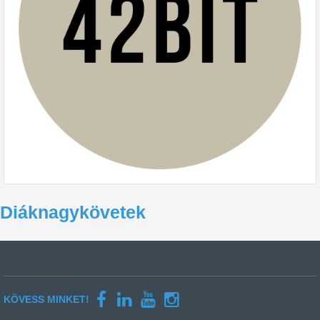
Diáknagykövetek
KÖVESS MINKET!