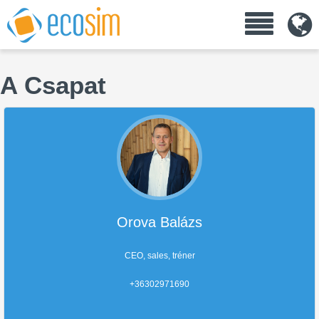
A Csapat
Orova Balázs
CEO, sales, tréner
+36302971690