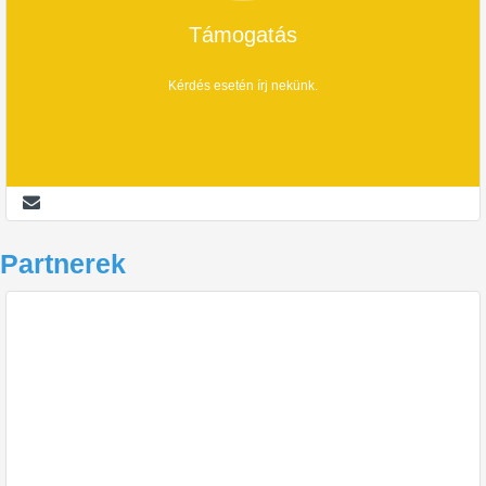
Támogatás
Kérdés esetén írj nekünk.
Partnerek