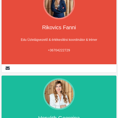
Rikovics Fanni
Edu Üzletágvezető & értékesítési koordinátor & tréner
+36704222729