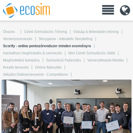
Összes
Üzleti Szimulációs Tréning
Válság & fellendülés tréning
Versenyszervezés
Storygame - Interaktív Storytelling
Scorify - online pontozórendszer minden eseményre
Hackathon meghirdetés & szervezés
Mini Üzleti Szimulációs Játék
Meghirdetési kampány
Szimuláció Fejlesztés
Versenyfeladat Alkotás
Kreatív tervezés
Online fejlesztés
Aktuális Diákversenyeink - Competitions