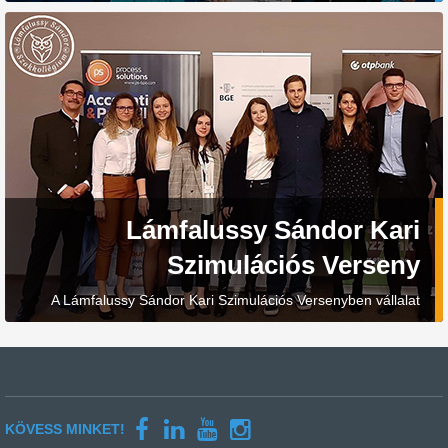
Lámfalussy Sándor Kari
Szimulációs Verseny
A Lámfalussy Sándor Kari Szimulációs Versenyben vállalat
vezetőként próbálhatták ki magukat a jelentkezők
KÖVESS MINKET!