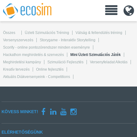
Összes
Üzleti Szimulációs Tréning
Válság & fellendülés tréning
Versenyszervezés
Storygame - Interaktív Storytelling
Scorify - online pontozórendszer minden eseményre
Hackathon meghirdetés & szervezés
Mini Üzleti Szimulációs Játék
Meghirdetési kampány
Szimuláció Fejlesztés
Versenyfeladat Alkotás
Kreatív tervezés
Online fejlesztés
Aktuális Diákversenyeink - Competitions
KÖVESS MINKET!
ELÉRHETŐSÉGÜNK