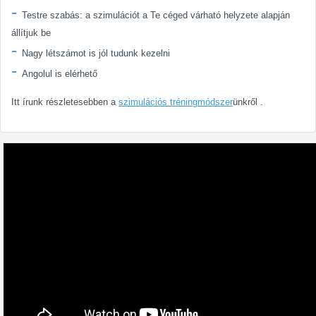
Testre szabás: a szimulációt a Te céged várható helyzete alapján
állítjuk be
Nagy létszámot is jól tudunk kezelni
Angolul is elérhető
Itt írunk részletesebben a
szimulációs tréningmódszer
ünkről .