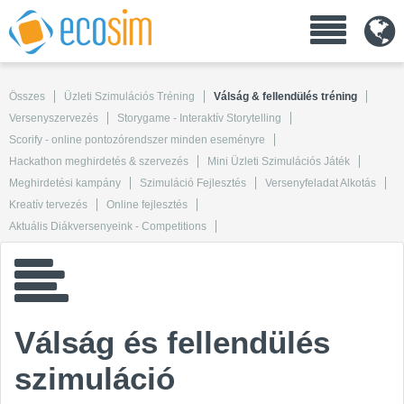
Összes
Üzleti Szimulációs Tréning
Válság & fellendülés tréning
Versenyszervezés
Storygame - Interaktív Storytelling
Scorify - online pontozórendszer minden eseményre
Hackathon meghirdetés & szervezés
Mini Üzleti Szimulációs Játék
Meghirdetési kampány
Szimuláció Fejlesztés
Versenyfeladat Alkotás
Kreatív tervezés
Online fejlesztés
Aktuális Diákversenyeink - Competitions
Válság és fellendülés
szimuláció