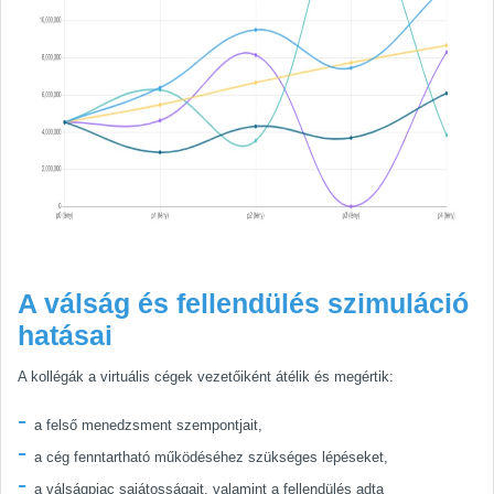
A válság és fellendülés szimuláció
hatásai
A kollégák a virtuális cégek vezetőiként átélik és megértik:
a felső menedzsment szempontjait,
a cég fenntartható működéséhez szükséges lépéseket,
a válságpiac sajátosságait, valamint a fellendülés adta