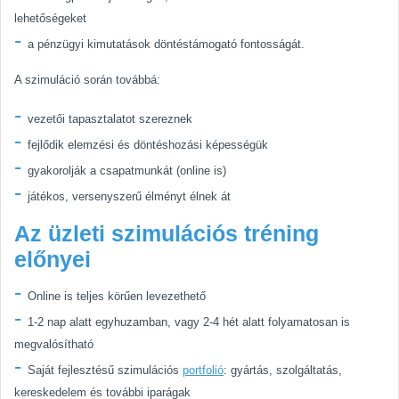
lehetőségeket
a pénzügyi kimutatások döntéstámogató fontosságát.
A szimuláció során továbbá:
vezetői tapasztalatot szereznek
fejlődik elemzési és döntéshozási képességük
gyakorolják a csapatmunkát (online is)
játékos, versenyszerű élményt élnek át
Az üzleti szimulációs tréning
előnyei
Online is teljes körűen levezethető
1-2 nap alatt egyhuzamban, vagy 2-4 hét alatt folyamatosan is
megvalósítható
Saját fejlesztésű szimulációs
portfolió
: gyártás, szolgáltatás,
kereskedelem és további iparágak